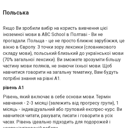
Польська
Якщо Ви зробили вибір на користь вивчення цієї
іноземної мови в ABC School в Полтаві - Ви не
прогадали. Польща - це не просто ближнє зарубіжжя, це
вікно в Європу. З точки зору лексики (словникового
складу мови), польський близький до української мови
(70% загальної лексики). Ви зможете зрозуміти більшу
частину мови поляків, не знаючи їхньої мови. Щоб
навчитися говорити на загальну тематику, Вам будуть
потрібні знання на рівні А1.
рівень А1
Рівень, який включає в себе основи мови. Термін
навчання - 2-3 місяці (залежить від прогресу групи), 1
місяць - індивідуальний або груповий експрес-курс. Ви
навчитеся читати, рахувати, писати і говорити в усіх
часах. Рівень ідеально підходить для подорожей і